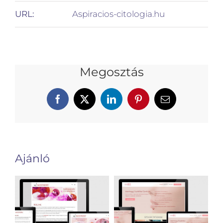
URL:
Aspiracios-citologia.hu
Megosztás
Facebook
X
LinkedIn
Pinterest
Email:
Ajánló