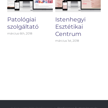
Patológiai
Istenhegyi
N
szolgáltató
Esztétikai
okt
Centrum
március 6th, 2018
március 1st, 2018