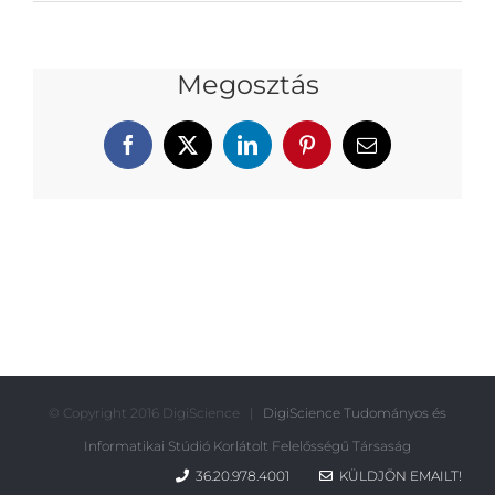
Megosztás
Facebook
X
LinkedIn
Pinterest
Email:
© Copyright 2016 DigiScience |
DigiScience Tudományos és
Informatikai Stúdió Korlátolt Felelősségű Társaság
36.20.978.4001
KÜLDJÖN EMAILT!