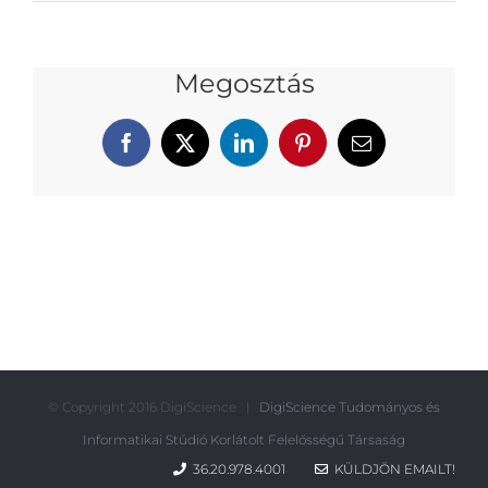
Megosztás
Facebook
X
LinkedIn
Pinterest
Email:
© Copyright 2016 DigiScience |
DigiScience Tudományos és
Informatikai Stúdió Korlátolt Felelősségű Társaság
36.20.978.4001
KÜLDJÖN EMAILT!