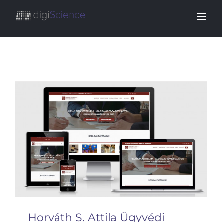
Kihagyás
Horváth S. Attila Ügyvédi