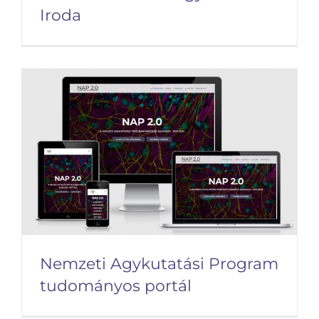
Iroda
Horváth S. Attila Ügyvédi
Iroda
Nemzeti Agykutatási Program
tudományos portál
Nemzeti Agykutatási