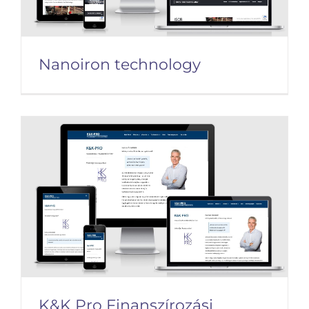
Nanoiron technology
Nanoiron technology
K&K Pro Finanszírozási