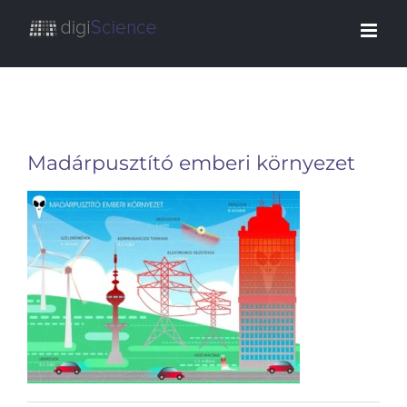
Kihagyás
Madárpusztító emberi környezet