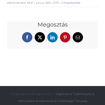
administrator
által
|
június 26th, 2019
|
0 hozzászólás
Megosztás
Facebook
X
LinkedIn
Pinterest
Email:
© Copyright 2016 DigiScience |
DigiScience Tudományos és
Informatikai Stúdió Korlátolt Felelősségű Társaság